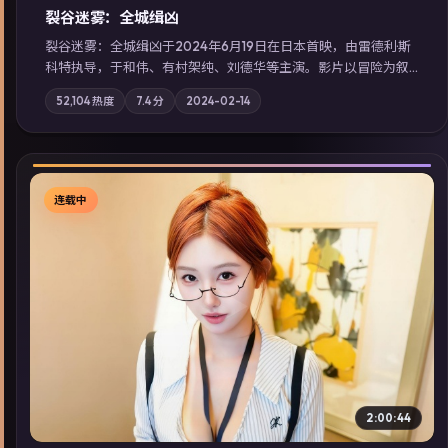
裂谷迷雾：全城缉凶
裂谷迷雾：全城缉凶于2024年6月19日在日本首映，由雷德利·斯
科特执导，于和伟、有村架纯、刘德华等主演。影片以冒险为叙
事主轴，城市霓虹背后，有人用规则改写命运；摄影与配乐强化
52,104
热度
7.4
分
2024-02-14
地域气质；站内亦可通过「国产免费观看高清电视剧在线看」延
展检索同类型高分佳作，畅享高清在线追剧体验。
连载中
▶
2:00:44