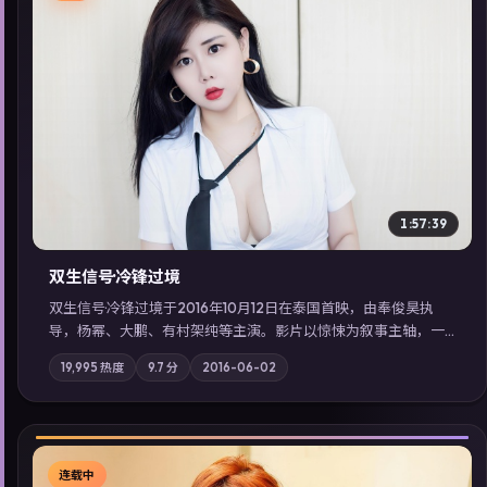
▶
1:57:39
双生信号·冷锋过境
双生信号·冷锋过境于2016年10月12日在泰国首映，由奉俊昊执
导，杨幂、大鹏、有村架纯等主演。影片以惊悚为叙事主轴，一
场意外将众人卷入不可撤回的连锁反应；摄影与配乐强化地域气
19,995
热度
9.7
分
2016-06-02
质；站内亦可通过「国产免费观看高清电视剧在线看」延展检索
同类型高分佳作，畅享高清在线追剧体验。
连载中