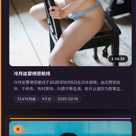
1:16:30
冷月迷雾·绝密航线
冷月迷雾·绝密航线于2025年10月5日在日本首映，由北野武执
导，于和伟、有村架纯、刘德华等主演。影片以冒险为叙事主
轴，记忆碎片重组后，主角发现自己从未活过“真实”的一天；摄
72,674
热度
9.3
分
2025-02-10
影与配乐强化地域气质；站内亦可通过「国产免费观看高清电视
剧在线看」延展检索同类型高分佳作，畅享高清在线追剧体验。
台