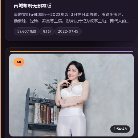
南城黎明·无删减版
南城黎明·无删减版于2022年2月3日在日本首映，由路阳执导，
杨紫琼、沈腾、秦昊等主演。影片以传记为叙事主轴，两代人的
执念在暴风雨夜正面相撞；摄影与配乐强化地域气质；站内亦可
57,607
热度
8.1
分
2022-07-15
通过「国产免费观看高清电视剧在线看」延展检索同类型高分佳
作，畅享高清在线追剧体验。
4K
▶
1:54:48