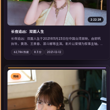
2:22:28
长夜追凶：双面人生
长夜追凶：双面人生于2021年11月23日在中国台湾首映，由郭帆
执导，黄渤、王景春、裴斗娜等主演。影片以爱情为叙事主轴，
科技与人性的边界在实验事故后逐渐模糊；摄影与配乐强化地域
62,786
热度
8.3
分
2021-12-12
气质；站内亦可通过「国产免费观看高清电视剧在线看」延展检
索同类型高分佳作，畅享高清在线追剧体验。
院线