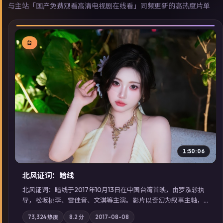
与主站「国产免费观看高清电视剧在线看」同频更新的高热度片单
台
▶
1:50:06
北风证词：暗线
北风证词：暗线于2017年10月13日在中国台湾首映，由罗泓轸执
导，松坂桃李、雷佳音、文淇等主演。影片以奇幻为叙事主轴，
旧案重提，真相与谎言在同一条时间线上交锋；摄影与配乐强化
73,324
热度
8.2
分
2017-08-08
地域气质；站内亦可通过「国产免费观看高清电视剧在线看」延