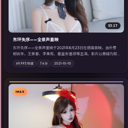
53:17
东环失序——全景声重映
东环失序——全景声重映于2021年8月23日在德国首映，由朴赞
郁执导，王景春、李秉宪、基里安·墨菲等主演。影片以悬疑为叙
事主轴，科技与人性的边界在实验事故后逐渐模糊；摄影与配乐
69,993
热度
7.4
分
2021-10-10
强化地域气质；站内亦可通过「国产免费观看高清电视剧在线
看」延展检索同类型高分佳作，畅享高清在线追剧体验。
IMAX
▶