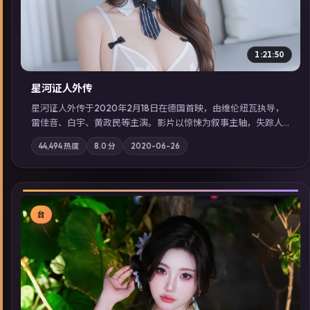
1:21:50
星河证人外传
星河证人外传于2020年2月18日在德国首映，由维伦纽瓦执导，
雷佳音、白宇、黄政民等主演。影片以惊悚为叙事主轴，失踪人
口档案牵出跨国灰色产业链；摄影与配乐强化地域气质；站内亦
44,494
热度
8.0
分
2020-06-26
可通过「国产免费观看高清电视剧在线看」延展检索同类型高分
佳作，畅享高清在线追剧体验。
台
▶