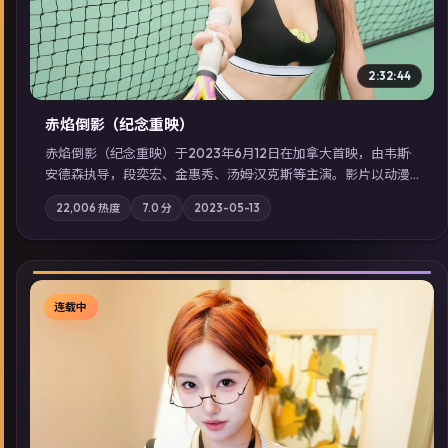
2:32:44
赤焰倒影（纪念重映）
赤焰倒影（纪念重映）于2023年6月12日在加拿大首映，由韦斯·
安德森执导，段奕宏、金惠秀、汤姆·汉克斯等主演。影片以动漫
为叙事主轴，科技与人性的边界在实验事故后逐渐模糊；摄影与
22,006
热度
7.0
分
2023-05-13
配乐强化地域气质；站内亦可通过「国产免费观看高清电视剧在
线看」延展检索同类型高分佳作，畅享高清在线追剧体验。
连载中
▶