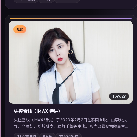
地域气质；站内亦可通过「国产免费观看高清电视剧在线看」延
展检索同类型高分佳作，畅享高清在线追剧体验。
杜比
▶
1:49:29
失控雪线（IMAX 特供）
失控雪线（IMAX 特供）于2020年7月2日在泰国首映，由李安执
导，全度妍、松坂桃李、易烊千玺等主演。影片以悬疑为叙事主
轴，旧案重提，真相与谎言在同一条时间线上交锋；摄影与配乐
32,028
热度
9.6
分
2020-10-10