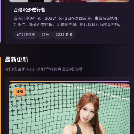
西港沉沙·逆行者
西港沉沙·逆行者于2022年6月2日在泰国首映，由新海诚执导，
刘亚仁、提莫西·查拉梅、沈腾等主演。影片以科幻为叙事主轴，
失踪人口档案牵出跨国灰色产业链；摄影与配乐强化地域气质；
67,973
热度
7.1
分
2022-11-11
站内亦可通过「国产免费观看高清电视剧在线看」延展检索同类
型高分佳作，畅享高清在线追剧体验。
最新更新
零门槛追更入口 · 适配手机端高清流畅点播
独播
▶