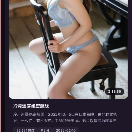
▶
1:16:30
冷月迷雾·绝密航线
冷月迷雾·绝密航线于2025年10月5日在日本首映，由北野武执
导，于和伟、有村架纯、刘德华等主演。影片以冒险为叙事主
轴，记忆碎片重组后，主角发现自己从未活过“真实”的一天；摄
72,674
热度
9.3
分
2025-02-10