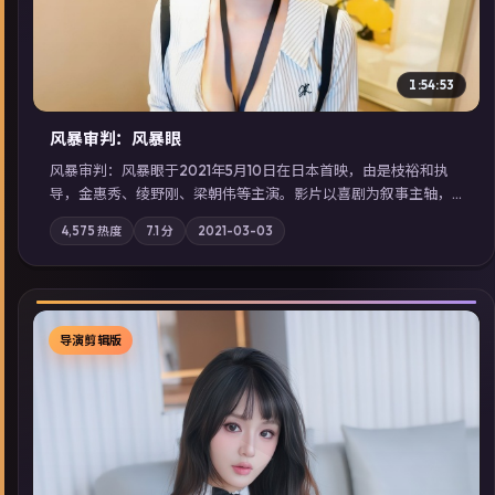
1:54:53
风暴审判：风暴眼
风暴审判：风暴眼于2021年5月10日在日本首映，由是枝裕和执
导，金惠秀、绫野刚、梁朝伟等主演。影片以喜剧为叙事主轴，
边境小镇的平静被一封匿名信彻底打破；摄影与配乐强化地域气
4,575
热度
7.1
分
2021-03-03
质；站内亦可通过「国产免费观看高清电视剧在线看」延展检索
同类型高分佳作，畅享高清在线追剧体验。
导演剪辑版
▶