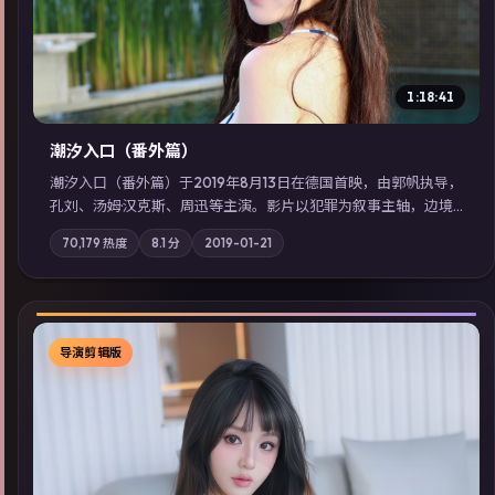
1:18:41
潮汐入口（番外篇）
潮汐入口（番外篇）于2019年8月13日在德国首映，由郭帆执导，
孔刘、汤姆·汉克斯、周迅等主演。影片以犯罪为叙事主轴，边境
小镇的平静被一封匿名信彻底打破；摄影与配乐强化地域气质；
70,179
热度
8.1
分
2019-01-21
站内亦可通过「国产免费观看高清电视剧在线看」延展检索同类
型高分佳作，畅享高清在线追剧体验。
导演剪辑版
▶