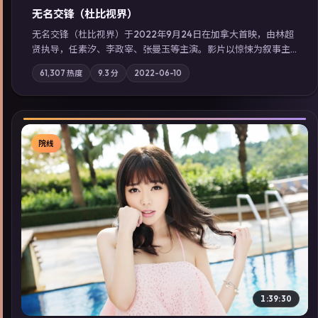
无名交锋（杜比视界）
无名交锋（杜比视界）于2022年9月24日在加拿大首映，由林超
贤执导，任素汐、李政宰、张曼玉等主演。影片以惊悚为叙事主
轴，失踪人口档案牵出跨国灰色产业链；摄影与配乐强化地域气
61,307
热度
9.3
分
2022-06-10
质；站内亦可通过「国产免费观看高清电视剧在线看」延展检索
同类型高分佳作，畅享高清在线追剧体验。
院线
▶
1:39:30