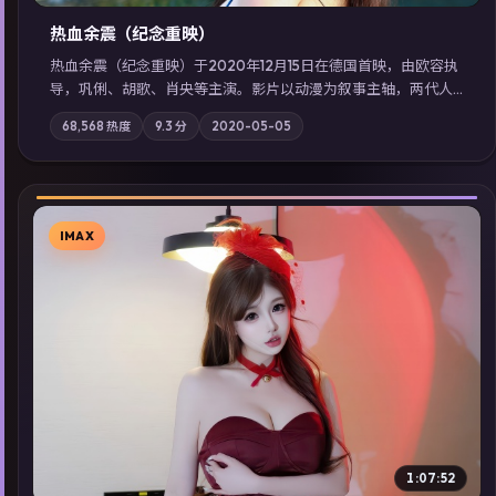
热血余震（纪念重映）
热血余震（纪念重映）于2020年12月15日在德国首映，由欧容执
导，巩俐、胡歌、肖央等主演。影片以动漫为叙事主轴，两代人
的执念在暴风雨夜正面相撞；摄影与配乐强化地域气质；站内亦
68,568
热度
9.3
分
2020-05-05
可通过「国产免费观看高清电视剧在线看」延展检索同类型高分
佳作，畅享高清在线追剧体验。
IMAX
▶
1:07:52