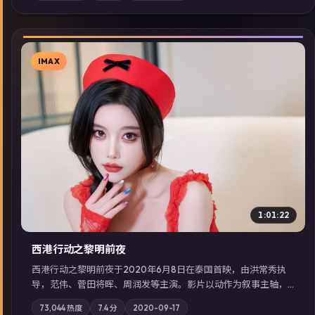
展检索同类型高分佳作，畅享高清在线追剧体验。
IMAX
▶
1:01:22
西港行动之黎明前夜
西港行动之黎明前夜于2020年6月8日在泰国首映，由洪常秀执
导，范伟、菅田将晖、周润发等主演。影片以动作为叙事主轴，
亲情与职责必须在倒计时结束前做出抉择；摄影与配乐强化地域
73,044
热度
7.4
分
2020-09-17
气质；站内亦可通过「国产免费观看高清电视剧在线看」延展检