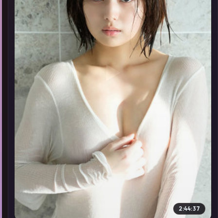
▶
2:44:37