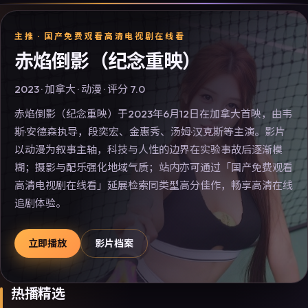
主推 ·
国产免费观看高清电视剧在线看
赤焰倒影（纪念重映）
2023
·
加拿大
·
动漫
· 评分
7.0
赤焰倒影（纪念重映）于2023年6月12日在加拿大首映，由韦
斯·安德森执导，段奕宏、金惠秀、汤姆·汉克斯等主演。影片
以动漫为叙事主轴，科技与人性的边界在实验事故后逐渐模
糊；摄影与配乐强化地域气质；站内亦可通过「国产免费观看
高清电视剧在线看」延展检索同类型高分佳作，畅享高清在线
追剧体验。
立即播放
影片档案
热播精选