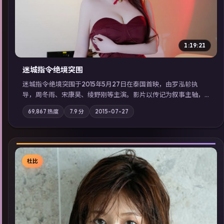
1:19:21
迷城指令·绝境突围
迷城指令·绝境突围于2015年5月27日在泰国首映，由罗泓轸执
导，周冬雨、宋康昊、绫野刚等主演。影片以传记为叙事主轴，
记忆碎片重组后，主角发现自己从未活过“真实”的一天；摄影与
69,867
热度
7.9
分
2015-07-27
配乐强化地域气质；站内亦可通过「国产免费观看高清电视剧在
线看」延展检索同类型高分佳作，畅享高清在线追剧体验。
杜比