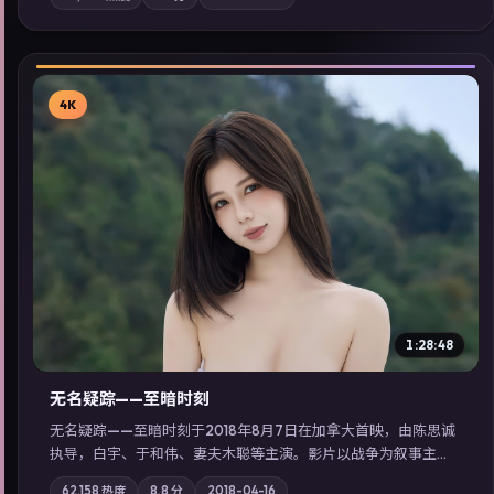
质；站内亦可通过「国产免费观看高清电视剧在线看」延展检索
同类型高分佳作，畅享高清在线追剧体验。
4K
▶
1:28:48
无名疑踪——至暗时刻
无名疑踪——至暗时刻于2018年8月7日在加拿大首映，由陈思诚
执导，白宇、于和伟、妻夫木聪等主演。影片以战争为叙事主
轴，亲情与职责必须在倒计时结束前做出抉择；摄影与配乐强化
62,158
热度
8.8
分
2018-04-16