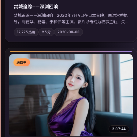
焚城追踪——深渊回响
焚城追踪——深渊回响于2020年7月4日在日本首映，由洪常秀执
导，刘德华、杨幂、于和伟等主演。影片以奇幻为叙事主轴，失
踪人口档案牵出跨国灰色产业链；摄影与配乐强化地域气质；站
12,275
热度
9.5
分
2020-08-08
内亦可通过「国产免费观看高清电视剧在线看」延展检索同类型
高分佳作，畅享高清在线追剧体验。
连载中
▶
2:07:44