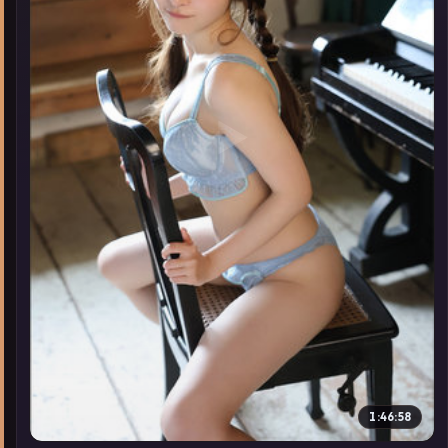
▶
1:46:58