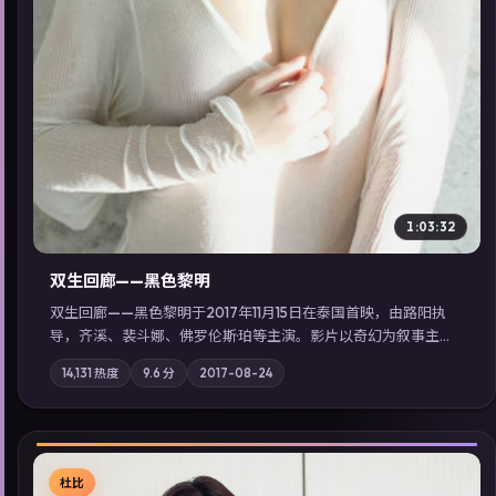
1:03:32
双生回廊——黑色黎明
双生回廊——黑色黎明于2017年11月15日在泰国首映，由路阳执
导，齐溪、裴斗娜、佛罗伦斯·珀等主演。影片以奇幻为叙事主
轴，旧案重提，真相与谎言在同一条时间线上交锋；摄影与配乐
14,131
热度
9.6
分
2017-08-24
强化地域气质；站内亦可通过「国产免费观看高清电视剧在线
看」延展检索同类型高分佳作，畅享高清在线追剧体验。
杜比