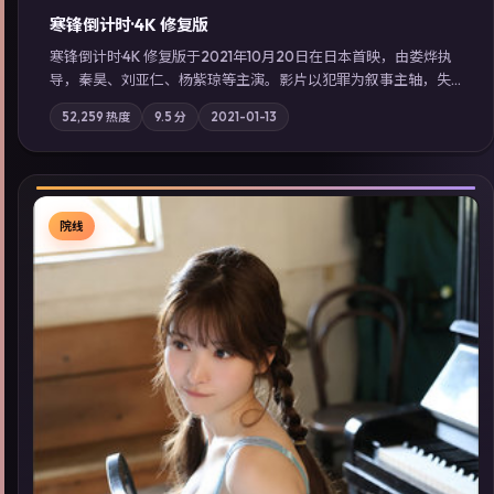
寒锋倒计时·4K 修复版
寒锋倒计时·4K 修复版于2021年10月20日在日本首映，由娄烨执
导，秦昊、刘亚仁、杨紫琼等主演。影片以犯罪为叙事主轴，失
踪人口档案牵出跨国灰色产业链；摄影与配乐强化地域气质；站
52,259
热度
9.5
分
2021-01-13
内亦可通过「国产免费观看高清电视剧在线看」延展检索同类型
高分佳作，畅享高清在线追剧体验。
院线