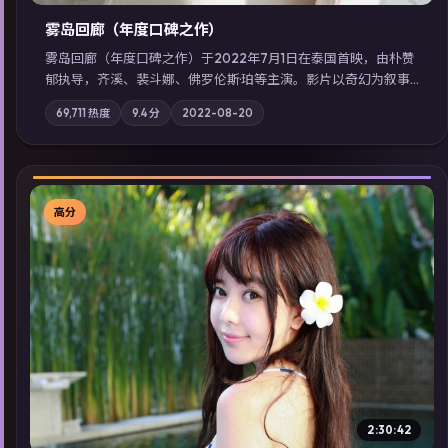
雾岛回廊（年度口碑之作）
雾岛回廊（年度口碑之作）于2022年7月1日在泰国首映，由朴赞
郁执导，齐溪、裴斗娜、佛罗伦斯·珀等主演。影片以奇幻为叙事
主轴，边境小镇的平静被一封匿名信彻底打破；摄影与配乐强化
69,711
热度
9.4
分
2022-08-20
地域气质；站内亦可通过「国产免费观看高清电视剧在线看」延
展检索同类型高分佳作，畅享高清在线追剧体验。
高分
▶
2:30:42