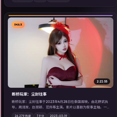
影与配乐强化地域气质；站内亦可通过「国产免费观看高清电视
剧在线看」延展检索同类型高分佳作，畅享高清在线追剧体验。
IMAX
▶
2:21:55
断桥玩家：尘封往事
断桥玩家：尘封往事于2023年4月28日在泰国首映，由北野武执
导，周润发、赵丽颖、范伟等主演。影片以喜剧为叙事主轴，一
次普通通勤演变成全城关注的生死营救；摄影与配乐强化地域气
26,279
热度
7.9
分
2023-03-19